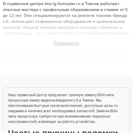
В сервисном центре tms.lg-fixmaster.ru в Томске работают
опытные мастера с профильным образованием и стажем от 5
до 12 лет. Они специализируются на ремонте техники бренда
LG, используют современное оборудование и оригинальные
запчасти. Каждый инженер регулярно проходит обучение и
сертификацию, что позволяет быстро и точноdiagnostikировать
поломки и восстанавливать технику с сохранением гарантии
Развернуть
до 3 лет. Наши мастера решают сложные случаи: от замены
матриц и материнских плат до ремонта после залития и
восстановления данных. Благодаря высокой квалификации и
ответственному подходу клиенты получают быстрый,
качественный ремонт и понятные объяснения по результатам
диагностики.
Наш сервисный центр предлагает срочную замену BGA чипа
процессора камер видеонаблюдения LG в Томске. Мы
обеспечиваем быстрые сроки выполнения, доступные цены со
скидками и наличие всех необходимых запчастей. Замена BGA
чипа процессора требуется при возникновении серьезных
неисправностей, влияющих на работу устройства.