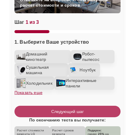
расчет стоимости и сроков
Шаг
1 из 3
1. Выберите Ваше устройство
Домашний
Робот-
кинотеатр
пылесос
Сушильная
Ноутбук
машина
Интерактивные
Холодильник
панели
Показать еще
Следующий шаг
По окончанию теста вы получаете:
Расчет стоимости
Расчет сроков
Подарок:
ремонта LG
ремонта
скидку
25%
на