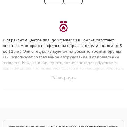
В сервисном центре tms.lg-fixmaster.ru в Томске работают
опытные мастера с профильным образованием и стажем от 5
до 12 лет. Они специализируются на ремонте техники бренда
LG, используют современное оборудование и оригинальные
запчасти. Каждый инженер регулярно проходит обучение и
сертификацию, что позволяет быстро и точноdiagnostikировать
поломки и восстанавливать технику с сохранением гарантии
Развернуть
до 3 лет. Наши мастера решают сложные случаи: от замены
матриц и материнских плат до ремонта после залития и
восстановления данных. Благодаря высокой квалификации и
ответственному подходу клиенты получают быстрый,
качественный ремонт и понятные объяснения по результатам
диагностики.