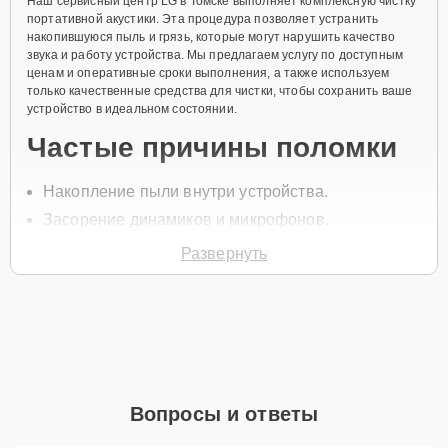
Наш сервисный центр LG в Томске выполняет комплексную чистку
портативной акустики. Эта процедура позволяет устранить
накопившуюся пыль и грязь, которые могут нарушить качество
звука и работу устройства. Мы предлагаем услугу по доступным
ценам и оперативные сроки выполнения, а также используем
только качественные средства для чистки, чтобы сохранить ваше
устройство в идеальном состоянии.
Частые причины поломки
Накопление пыли внутри устройства.
Засорение динамиков и микрофонов.
Попадание мелкого мусора в разъёмы.
Развернуть
Загрязнение контактных групп.
Появление налета от влаги.
Для начала ремонта нужно позвонить по телефону +7 (382) 248-
97-95 или оставить
Заявку на сайте
, после чего специалист
службы заботы о клиентах перезвонит в течение минуты для
уточнения всех вопросов и записи на диагностику и обслуживание.
Вопросы и ответы
Главные особенности