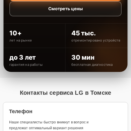
Смотреть цены
10+
45 тыс.
лет на рынке
отремонтировано устройств
до 3 лет
30 мин
гарантия на работы
бесплатная диагностика
Контакты сервиса LG в Томске
Телефон
Наши специалисты быстро вникнут в вопрос и
предложат оптимальный вариант решения