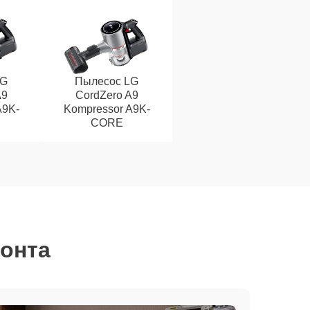
LG
Пылесос LG
A9
CordZero A9
A9K-
Kompressor A9K-
CORE
монта