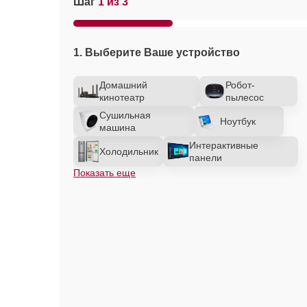
Шаг
1 из 3
1. Выберите Ваше устройство
Домашний
Робот-
кинотеатр
пылесос
Сушильная
Ноутбук
машина
Интерактивные
Холодильник
панели
Показать еще