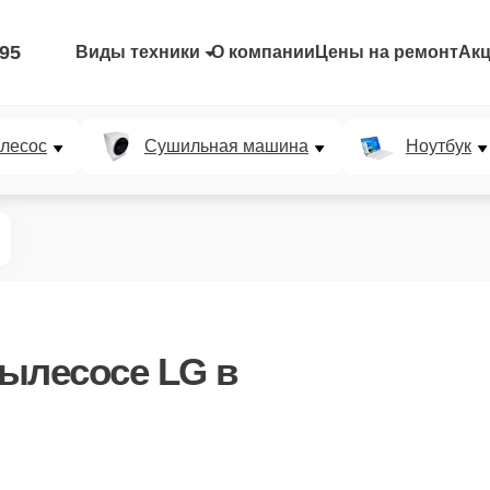
-95
Виды техники
О компании
Цены на ремонт
Ак
лесос
Сушильная машина
Ноутбук
ылесосе LG в