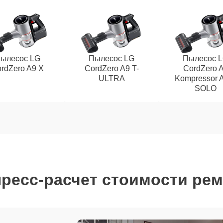
ылесос LG
Пылесос LG
Пылесос 
rdZero A9 X
CordZero A9 T-
CordZero 
ULTRA
Kompressor 
SOLO
ресс-расчет стоимости ре