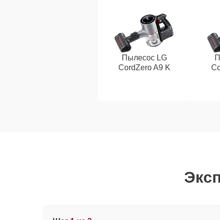
Пылесос LG
П
CordZero A9 K
Co
Эксп