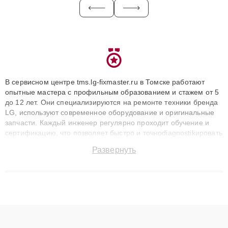
В сервисном центре tms.lg-fixmaster.ru в Томске работают
опытные мастера с профильным образованием и стажем от 5
до 12 лет. Они специализируются на ремонте техники бренда
LG, используют современное оборудование и оригинальные
запчасти. Каждый инженер регулярно проходит обучение и
сертификацию, что позволяет быстро и точноdiagnostikировать
поломки и восстанавливать технику с сохранением гарантии
Развернуть
до 3 лет. Наши мастера решают сложные случаи: от замены
матриц и материнских плат до ремонта после залития и
восстановления данных. Благодаря высокой квалификации и
ответственному подходу клиенты получают быстрый,
качественный ремонт и понятные объяснения по результатам
диагностики.